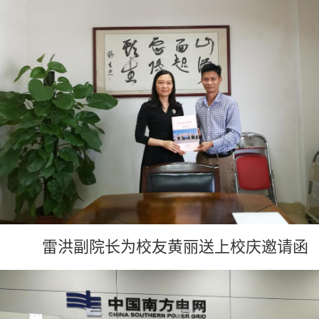
雷洪副
院长为校友
黄丽
送上校庆邀请函