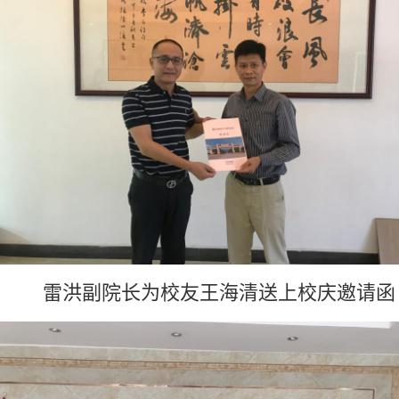
雷
洪副
院长为校友王海清送上校庆邀请函