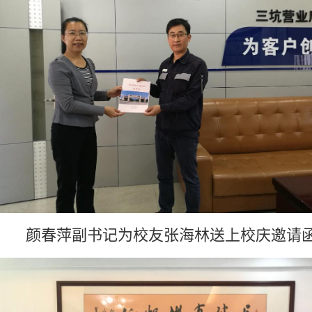
颜春萍副书记
为校友
张海林
送上校庆邀请