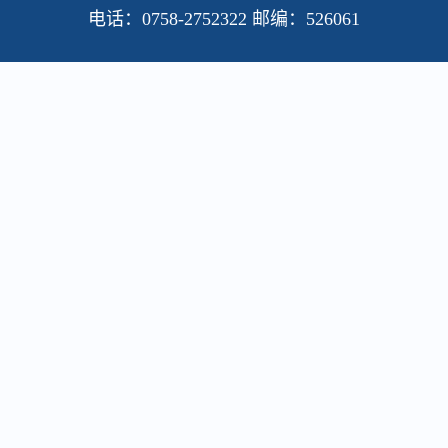
招
促
电话：0758-2752322 邮编：526061
同
环
公
毕
化
业
聘
经
育
保
司
业
工
生
人
管
人
科
招
生
有
高
事
学
技
聘
充
限
质
行
子
有
简
分
公
量
政
共
限
章
就
司
充
岗
同
公