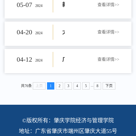
业
05-07
融
新
查看详情>>
2024
类
企
规
企
佛
工
合
疆
招
04-20
协
太
查看详情>>
2024
划
拓
燃
作，
育
心
聘
同
平
交
04-12
岗
广
查看详情>>
2024
能
全
英
连
会
育
洋
流
推
东
源
...
共76条
上页
1
2
力
3
4
5
8
下页
才
心
助
人
保
分
进
西
有
促
能
力
才
险​
享，
©版权所有：肇庆学院经济与管理学院
协
江
限
进
地址：广东省肇庆市端州区肇庆大道55号
源
毕