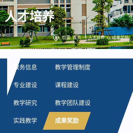
人才培养
位置:
首页
>>
人才培养
>>
成果奖励
教务信息
教学管理制度
专业建设
课程建设
教学研究
教学团队建设
实践教学
成果奖励