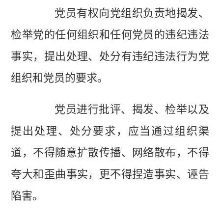
党员有权向党组织负责地揭发、
检举党的任何组织和任何党员的违纪违法
事实，提出处理、处分有违纪违法行为党
组织和党员的要求。
党员进行批评、揭发、检举以及
提出处理、处分要求，应当通过组织渠
道，不得随意扩散传播、网络散布，不得
夸大和歪曲事实，更不得捏造事实、诬告
陷害。