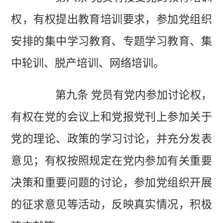
权，有权提出教育培训要求，参加党组织
安排的集中学习教育、专题学习教育、集
中轮训、脱产培训、网络培训。
第九条 党员有党内参加讨论权，
有权在党的会议上和党报党刊上参加关于
党的理论、政策的学习讨论，并充分发表
意见；有权按照规定在党内参加有关重要
决策和重要问题的讨论，参加党组织开展
的征求意见等活动，反映真实情况，积极