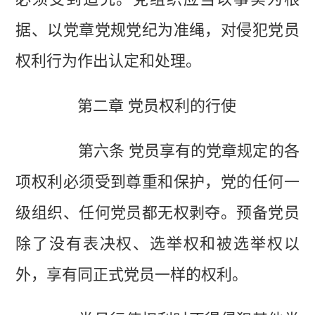
据、以党章党规党纪为准绳，对侵犯党员
权利行为作出认定和处理。
第二章 党员权利的行使
第六条 党员享有的党章规定的各
项权利必须受到尊重和保护，党的任何一
级组织、任何党员都无权剥夺。预备党员
除了没有表决权、选举权和被选举权以
外，享有同正式党员一样的权利。