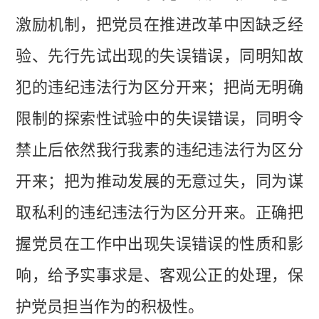
激励机制，把党员在推进改革中因缺乏经
验、先行先试出现的失误错误，同明知故
犯的违纪违法行为区分开来；把尚无明确
限制的探索性试验中的失误错误，同明令
禁止后依然我行我素的违纪违法行为区分
开来；把为推动发展的无意过失，同为谋
取私利的违纪违法行为区分开来。正确把
握党员在工作中出现失误错误的性质和影
响，给予实事求是、客观公正的处理，保
护党员担当作为的积极性。