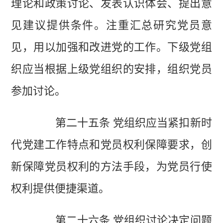
理论和政策讨论、发表认识体会、提出意
见建议提供条件。注重汇总研究党员意
见，用以加强和改进党的工作。下级党组
织应当根据上级党组织的安排，组织党员
参加讨论。
第二十五条 党组织应当紧扣新时
代党建工作特点和党员权利保障要求，创
新保障党员权利的方法手段，为党员行使
权利提供便捷渠道。
第二十六条 党组织讨论决定问题