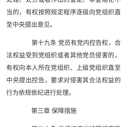
当的，有权按照规定程序逐级向党组织直
至中央提出意见。
第十九条 党员有党内控告权，合
法权益受到党组织或者其他党员侵害的，
有权向本人所在党组织、上级党组织直至
中央提出控告，要求对侵害其合法权益的
行为依规依纪进行处理。
第三章 保障措施