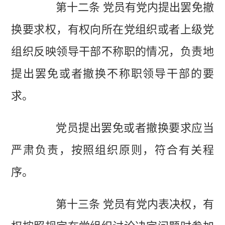
第十二条 党员有党内提出罢免撤
换要求权，有权向所在党组织或者上级党
组织反映领导干部不称职的情况，负责地
提出罢免或者撤换不称职领导干部的要
求。
党员提出罢免或者撤换要求应当
严肃负责，按照组织原则，符合有关程
序。
第十三条 党员有党内表决权，有