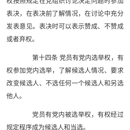
权按照规定在党组织讨论决定问题时参加
表决，在表决前了解情况，在讨论中充分
发表意见。表决时可以表示赞成、不赞成
或者弃权。
第十四条 党员有党内选举权，有
权参加党内选举，了解候选人情况、要求
改变候选人、不选任何一个候选人和另选
他人。
党员有党内被选举权，有权经过
规定程序成为候选人和当选。