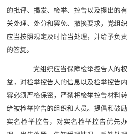
的批评、揭发、检举、控告以及提出的有
关处理、处分和罢免、撤换要求，党组织
应当按照规定及时恰当处理，并给予负责
的答复。
党组织应当保障检举控告人的权
益，对检举控告人的信息以及检举控告内
容必须严格保密，严禁将检举控告材料转
给被检举控告的组织和人员。提倡和鼓励
实名检举控告，对实名检举控告优先办