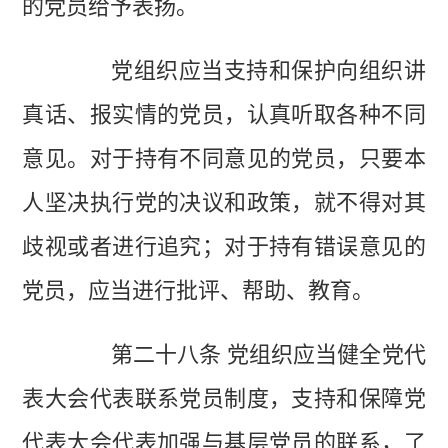
的党员给予表扬。
党组织应当支持和保护向组织讲
真话、报实情的党员，认真听取各种不同
意见。对于持有不同意见的党员，只要本
人坚决执行党的决议和政策，就不得对其
歧视或者进行追究；对于持有错误意见的
党员，应当进行批评、帮助、教育。
第二十八条 党组织应当健全党代
表大会代表联系党员制度，支持和保障党
代表大会代表加强与基层党员的联系，了