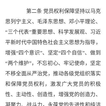
第二条 党员权利保障坚持以马克
思列宁主义、毛泽东思想、邓小平理论、
“三个代表”重要思想、科学发展观、习近
平新时代中国特色社会主义思想为指导，
增强“四个意识”、坚定“四个自信”、做到
“两个维护”，不忘初心、牢记使命，坚定
不移全面从严治党，推动各级党组织落实
和保障党员权利，激发广大党员的积极
性、主动性、创造性，增强党的创造力、
凝聚力、战斗力，永葆党的先进性和纯洁