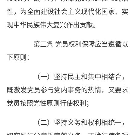
性，为全面建设社会主义现代化国家、实
现中华民族伟大复兴作出贡献。
第三条 党员权利保障应当遵循以
下原则：
（一）坚持民主和集中相结合，
既激发党员参与党内事务的热情，又要求
党员按照党性原则行使权利；
（二）坚持义务和权利相统一，