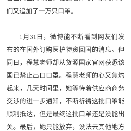
们又追加了一万只口罩。
1月31日，微博能
不断看到
网友们发
布的在国外订购医护物资回国的消息。但
同日，程慧老师却从货源国家官网获悉该
国
已
禁止出口口罩。程慧老师的心又焦灼
起来，几天
时间里，
她
等待着供应商
商务
交涉的进一步通知，
不断祈祷这批口罩能
顺利抵达，但是最终这批口罩还是没能出
关。最后
，她只能放弃，
设法去其他地方