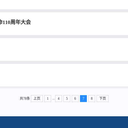
110周年大会
...
共78条
上页
1
4
5
6
7
8
下页