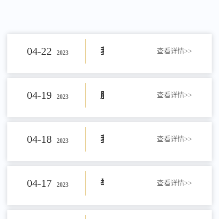
04-22
我
查看详情>>
2023
院
04-19
赓
查看详情>>
2023
举
续
04-18
我
查看详情>>
2023
行
党
院
04-17
举
查看详情>>
2023
十
团
召
办