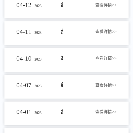
大
04-12
经
查看详情>>
2023
精
开
第
歌
管
神，
04-11
经
查看详情>>
2023
关
三
手
学
厚
济
于
04-10
举
查看详情>>
2023
届
比
院
植
与
2022-
办
“讲
04-07
赛
经
查看详情>>
2023
举
青
管
2023
奖
好
济
办
04-01
年
经
查看详情>>
2023
理
学
助
肇
与
专
担
济