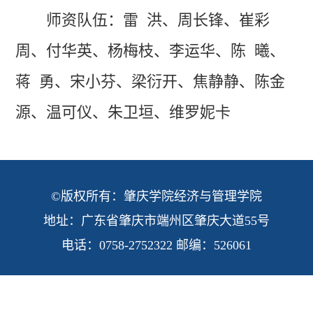
师资队伍：
雷 洪
、
周长锋
、
崔彩
周
、
付华英
、
杨梅枝
、
李运华
、
陈 曦
、
蒋 勇
、
宋小芬
、
梁衍开
、
焦静静
、
陈金
源
、
温可仪
、
朱卫垣
、维罗妮卡
©版权所有：肇庆学院经济与管理学院
地址：广东省肇庆市端州区肇庆大道55号
电话：0758-2752322 邮编：526061