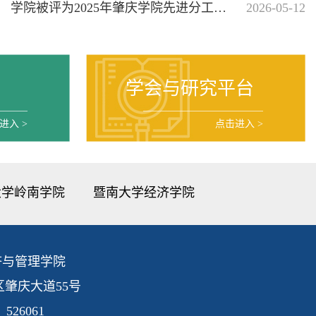
学院被评为2025年肇庆学院先进分工会；曾俊皓被评为“优秀工会干部”；9位老师被评为“工会活动积极分子”
2026-05-12
学会与研究平台
击进入
>
点击进入
>
大学岭南学院
暨南大学经济学院
济与管理学院
肇庆大道55号
526061